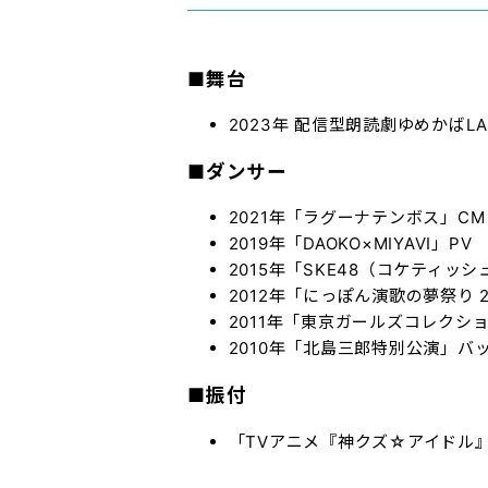
■舞台
2023年
配信型朗読劇ゆめかばLA
■ダンサー
2021年
「ラグーナテンボス」CM
2019年
「DAOKO×MIYAVI」PV
2015年「SKE48（コケティッ
2012年
「にっぽん演歌の夢祭り 
2011年
「東京ガールズコレクシ
2010年「北島三郎特別公演」バ
■振付
「TVアニメ『神クズ☆アイドル