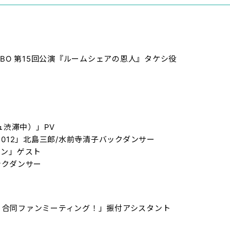
BO 第15回公演『ルームシェアの恩人』タケシ役
シュ渋滞中）」PV
2012」北島三郎/水前寺清子バックダンサー
ョン」ゲスト
ックダンサー
』合同ファンミーティング！」振付アシスタント